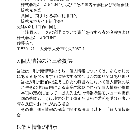
・株式会社ALL AROUNDならびにその国内子会社及び関連会社
・提携先企業
・共同して利用する者の利用目的
・提携先本サイト制作会社
先述の利用目的に同じ。
・当該個人データの管理について責任を有する者の名称および
株式会社ALL AROUND
佐藤信也
〒870-1211 大分県大分市竹矢2087-1
7.個人情報の第三者提供
当社は、利用者情報のうち、個人情報については、あらかじめ
にある者を含みます）に提供する場合はこの限りではありませ
・当社が利用目的の達成に必要な範囲内において個人情報の取
・合併その他の事由による事業の承継に伴って個人情報が提供
・本項の定めに従って、提供先または情報収集モジュール提供
・国の機関もしくは地方公共団体またはその委託を受けた者が
障を及ぼすおそれがある場合
・その他、個人情報の保護に関する法律（以下、「個人情報保
合
8.個人情報の開示